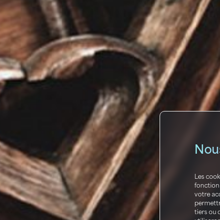
Nous
Les cook
fonctionn
votre ac
permettr
tiers ou 
utilisero