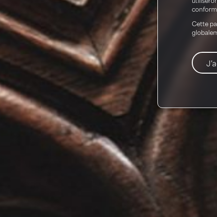
conformé
Cette pa
globaleme
J’