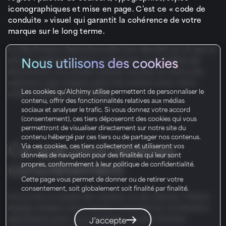
iconographiques et mise en page. C’est ce « code de
conduite » visuel qui garantit la cohérence de votre
marque sur le long terme.
La Déclinaison Opérationnelle Une identité ne vit que si
Nous utilisons des cookies
elle est appliquée. Nous concevons vos modèles de
documents, vos visuels réseaux sociaux et votre site
web pour que chaque point de contact avec votre
Les cookies qu’Alchimy utilise permettent de personnaliser le
client renforce votre image.
contenu, offrir des fonctionnalités relatives aux médias
sociaux et analyser le trafic. Si vous donnez votre accord
(consentement), ces tiers déposeront des cookies qui vous
permettront de visualiser directement sur notre site du
contenu hébergé par ces tiers ou de partager nos contenus.
Ce que vous recevez
Via ces cookies, ces tiers collecteront et utiliseront vos
données de navigation pour des finalités qui leur sont
concrètement
propres, conformément à leur politique de confidentialité.
Cette page vous permet de donner ou de retirer votre
consentement, soit globalement soit finalité par finalité.
Vous avez un projet de création ou de refonte ? Notre
équipe analyse votre secteur d’activité et vos besoins
spécifiques pour vous proposer un plan d’action
J’accepte