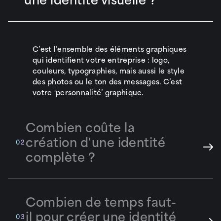
C’est l’ensemble des éléments graphiques
qui identifient votre entreprise : logo,
couleurs, typographies, mais aussi le style
des photos ou le ton des messages. C’est
votre ‘personnalité’ graphique.
Combien coûte la
création d'une identité
02
complète ?
Combien de temps faut-
Le tarif varie selon le nombre de supports
il pour créer une identité
03
à créer (juste un logo ou une charte