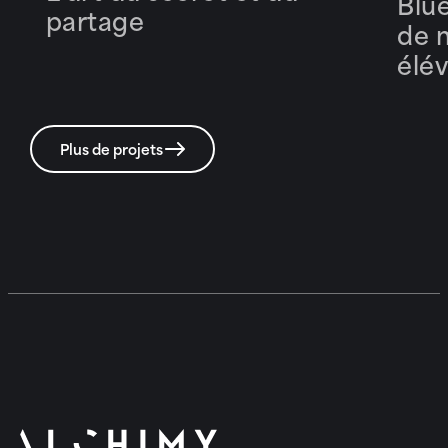
Blue
partage
de 
élév
Plus de projets